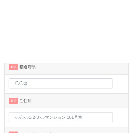
質問：2019年に発表された新元号は？
郵便番号
必須
都道府県
必須
ご住所
必須